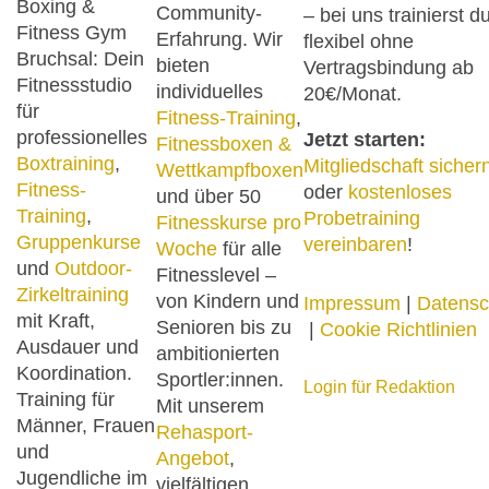
Boxing &
Community-
– bei uns trainierst d
Fitness Gym
Erfahrung. Wir
flexibel ohne
Bruchsal: Dein
bieten
Vertragsbindung ab
Fitnessstudio
individuelles
20€/Monat.
für
Fitness-Training
,
professionelles
Jetzt starten:
Fitnessboxen &
Boxtraining
,
Mitgliedschaft sicher
Wettkampfboxen
Fitness-
oder
kostenloses
und über 50
Training
,
Probetraining
Fitnesskurse pro
Gruppenkurse
vereinbaren
!
Woche
für alle
und
Outdoor-
Fitnesslevel –
Zirkeltraining
von Kindern und
Impressum
|
Datensc
mit Kraft,
Senioren bis zu
|
Cookie Richtlinien
Ausdauer und
ambitionierten
Koordination.
Sportler:innen.
Login für Redaktion
Training für
Mit unserem
Männer, Frauen
Rehasport-
und
Angebot
,
Jugendliche im
vielfältigen