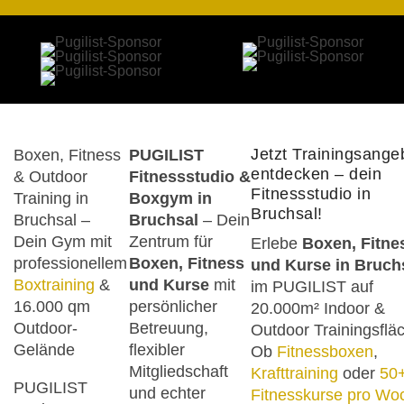
Jetzt Trainingsange
Boxen, Fitness
PUGILIST
entdecken – dein
& Outdoor
Fitnessstudio &
Fitnessstudio in
Training in
Boxgym in
Bruchsal!
Bruchsal –
Bruchsal
– Dein
Dein Gym mit
Zentrum für
Erlebe
Boxen, Fitne
professionellem
Boxen, Fitness
und Kurse in Bruch
Boxtraining
&
und Kurse
mit
im PUGILIST auf
16.000 qm
persönlicher
20.000m² Indoor &
Outdoor-
Betreuung,
Outdoor Trainingsflä
Gelände
flexibler
Ob
Fitnessboxen
,
Mitgliedschaft
Krafttraining
oder
50
PUGILIST
und echter
Fitnesskurse pro Wo