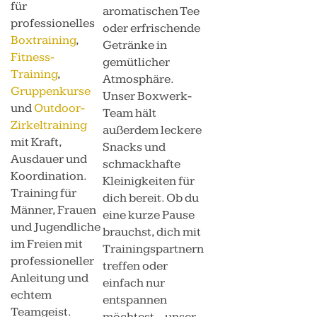
für
aromatischen Tee
professionelles
oder erfrischende
Boxtraining
,
Getränke in
Fitness-
gemütlicher
Training
,
Atmosphäre.
Gruppenkurse
Unser Boxwerk-
und
Outdoor-
Team hält
Zirkeltraining
außerdem leckere
mit Kraft,
Snacks und
Ausdauer und
schmackhafte
Koordination.
Kleinigkeiten für
Training für
dich bereit. Ob du
Männer, Frauen
eine kurze Pause
und Jugendliche
brauchst, dich mit
im Freien mit
Trainingspartnern
professioneller
treffen oder
Anleitung und
einfach nur
echtem
entspannen
Teamgeist.
möchtest – unser