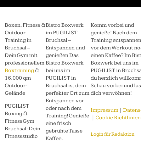
Boxen, Fitness &
Bistro Boxwerk
Komm vorbei und
Outdoor
im PUGILIST
genieße! Nach dem
Training in
Bruchsal –
Training entspannen
Bruchsal –
Entspannen und
vor dem Workout no
Dein Gym mit
genießen Das
einen Kaffee? Im Bis
professionellem
Bistro Boxwerk
Boxwerk bei uns im
Boxtraining
&
bei uns im
PUGILIST in Bruchsal
16.000 qm
PUGILIST in
du herzlich willkom
Outdoor-
Bruchsal ist dein
Schau vorbei und las
Gelände
perfekter Ort zum
dich verwöhnen!
Entspannen vor
PUGILIST
oder nach dem
Impressum
|
Datens
Boxing &
Training! Genieße
|
Cookie Richtlinien
Fitness Gym
eine frisch
Bruchsal: Dein
gebrühte Tasse
Login für Redaktion
Fitnessstudio
Kaffee,