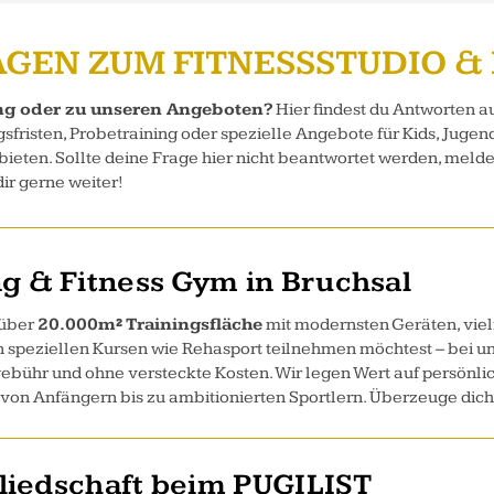
AGEN ZUM FITNESSSTUDIO &
ing oder zu unseren Angeboten?
Hier findest du Antworten au
risten, Probetraining oder spezielle Angebote für Kids, Jugend
 bieten. Sollte deine Frage hier nicht beantwortet werden, melde
dir gerne weiter!
g & Fitness Gym in Bruchsal
 über
20.000m² Trainingsfläche
mit modernsten Geräten, viel
an speziellen Kursen wie Rehasport teilnehmen möchtest – bei u
ebühr und ohne versteckte Kosten. Wir legen Wert auf persönl
– von Anfängern bis zu ambitionierten Sportlern. Überzeuge dic
gliedschaft beim PUGILIST