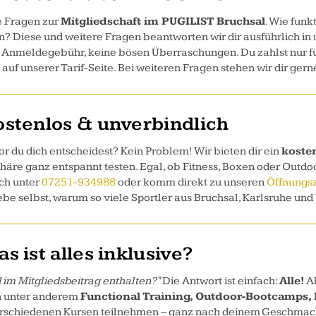
e Fragen zur
Mitgliedschaft im PUGILIST Bruchsal
. Wie funk
? Diese und weitere Fragen beantworten wir dir ausführlich in 
 Anmeldegebühr, keine bösen Überraschungen. Du zahlst nur für 
 auf unserer Tarif-Seite. Bei weiteren Fragen stehen wir dir ger
ostenlos & unverbindlich
 du dich entscheidest? Kein Problem! Wir bieten dir ein
koste
äre ganz entspannt testen. Egal, ob Fitness, Boxen oder Outdoo
sch unter
07251-934988
oder komm direkt zu unseren
Öffnungsz
 Erlebe selbst, warum so viele Sportler aus Bruchsal, Karlsruhe 
 ist alles inklusive?
 im Mitgliedsbeitrag enthalten?"
Die Antwort ist einfach:
Alle!
Al
n unter anderem
Functional Training, Outdoor-Bootcamps, 
erschiedenen Kursen teilnehmen – ganz nach deinem Geschmack 