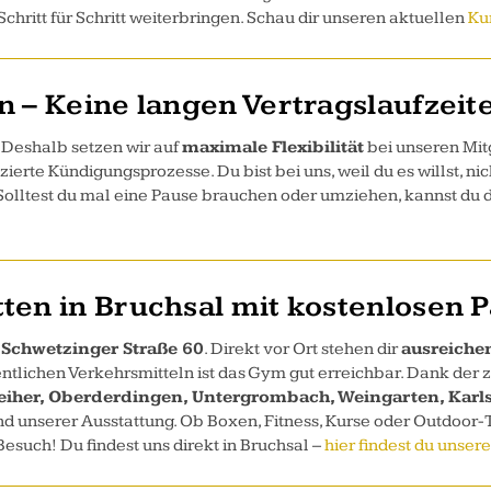
hritt für Schritt weiterbringen. Schau dir unseren aktuellen
Ku
en – Keine langen Vertragslaufzeit
 Deshalb setzen wir auf
maximale Flexibilität
bei unseren Mit
rte Kündigungsprozesse. Du bist bei uns, weil du es willst, nich
 Solltest du mal eine Pause brauchen oder umziehen, kannst du 
tten in Bruchsal mit kostenlosen 
 Schwetzinger Straße 60
. Direkt vor Ort stehen dir
ausreiche
entlichen Verkehrsmitteln ist das Gym gut erreichbar. Dank der z
iher, Oberderdingen, Untergrombach, Weingarten, Karl
 unserer Ausstattung. Ob Boxen, Fitness, Kurse oder Outdoor-Tr
esuch! Du findest uns direkt in Bruchsal –
hier findest du unse